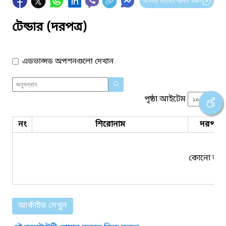
আপনার মতামত প্রদান করুন
টেন্ডার (দরপত্র)
এডভান্সড অপশনগুলো দেখান
পৃষ্ঠা আইটেম
নং
শিরোনাম
দরপত্র 
কোনো তথ্য
আর্কাইভ দেখুন