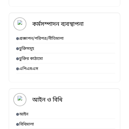
কর্মসম্পাদন ব্যবস্থাপনা
প্রজ্ঞাপন/পরিপত্র/নীতিমালা
চুক্তিসমূহ
চুক্তির কাঠামো
এপিএমএস
আইন ও বিধি
আইন
বিধিমালা