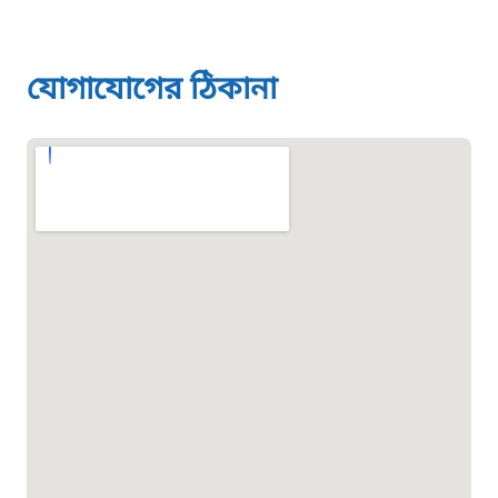
দুদক
১০২
যোগাযোগের ঠিকানা
দুর্যোগের আগাম বার্তা
১৬১২২
স্মার্ট ভূমি সেবা
১০৯৮
শিশু সহায়তা লাইন
১৬১০৯
বাংলাদেশ কর্মচারী কল্যাণ বোর্ড হটলাইন